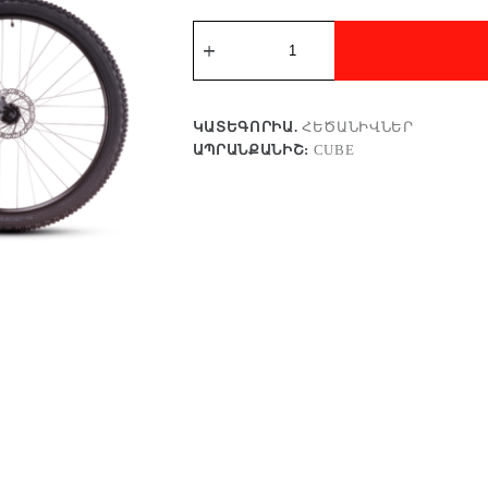
ԿԱՏԵԳՈՐԻԱ.
ՀԵԾԱՆԻՎՆԵՐ
ԱՊՐԱՆՔԱՆԻՇ:
CUBE