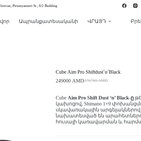
Yerevan, Pirumyanneri St., 6/2 Building
վոր
Ապրանքատեսականի
ՎՐԱՅԴ
Բրե
Cube Aim Pro Shiftdust´n´Black
249000
AMD
276760
AMD
Cube
Aim Pro Shift Dust ‘n’ Black-ը
թե
կախոցով, Shimano 1×9 փոխանց
սկավառակային արգելակներով և t
նախատեսված են արահետներով
հուսալի կառավարման և հարմ