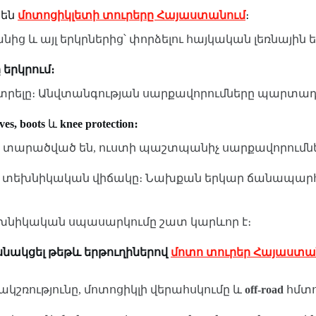
 են
մոտոցիկլետի տուրերը Հայաստանում
։
նից և այլ երկրներից՝ փորձելու հայկական լեռնային 
 երկրում։
ընտրելը։ Անվտանգության սարքավորումները պարտադիր
ves, boots
և
knee protection։
 տարածված են, ուստի պաշտպանիչ սարքավորումներ
ի տեխնիկական վիճակը։ Նախքան երկար ճանապարհ դ
տեխնիկական սպասարկումը շատ կարևոր է։
սնակցել թեթև երթուղիներով
մոտո տուրեր Հայաստա
ռությունը, մոտոցիկլի վերահսկումը և
off-road
հմտո