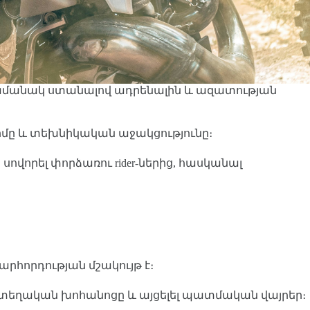
աժամանակ ստանալով ադրենալին և ազատության
թիմը և տեխնիկական աջակցությունը։
 սովորել փորձառու rider-ներից, հասկանալ
արհորդության մշակույթ է։
ել տեղական խոհանոցը և այցելել պատմական վայրեր։