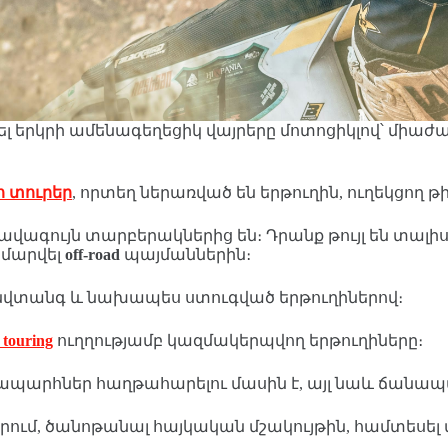
տել երկրի ամենագեղեցիկ վայրերը մոտոցիկլով՝ մի
ո տուրեր
, որտեղ ներառված են երթուղին, ուղեկցող 
 լավագույն տարբերակներից են։ Դրանք թույլ են տալիս
մարվել
off-road
պայմաններին։
անվտանգ և նախապես ստուգված երթուղիներով։
 touring
ուղղությամբ կազմակերպվող երթուղիները։
ճանապարհներ հաղթահարելու մասին է, այլ նաև ճանապ
ուղերում, ծանոթանալ հայկական մշակույթին, համտես