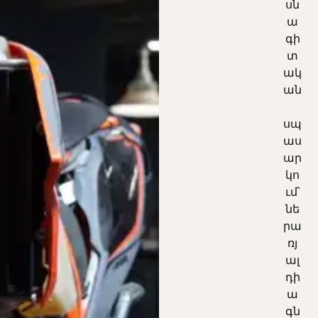
սն
ա
գի
տ
ակ
ան
սպ
աս
ար
կո
ւմ՝
նե
րա
ռյ
ալ
դի
ա
գն