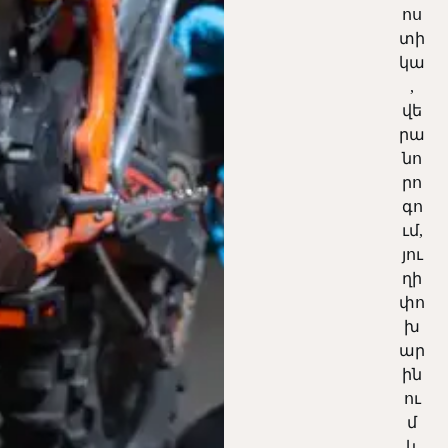
ոս
տի
կա
,
վե
րա
նո
րո
գո
ւմ,
յու
ղի
փո
խ
ար
ին
ու
մ
և