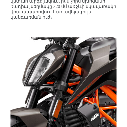
վստահ արգելակում, իսկ չորս մխոցանի
ռադիալ սեղմակը 320 մմ առջևի սկավառակի
վրա ապահովում է առավելագույն
կանգառման ուժ։