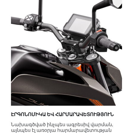
ԷՐԳՈՆՈՄԻԿԱ ԵՎ ՀԱՐՄԱՐԱՎԵՏՈՒԹՅՈՒՆ
Նախագծված ինչպես ագրեսիվ վարման,
այնպես էլ առօրյա հարմարավետության