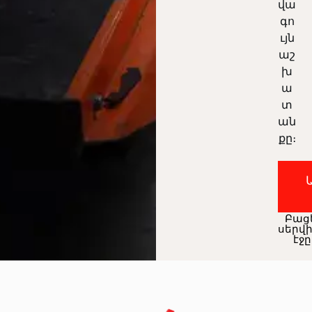
վա
գո
ւյն
աշ
խ
ա
տ
ան
քը։
Բաց
սերվ
էջը