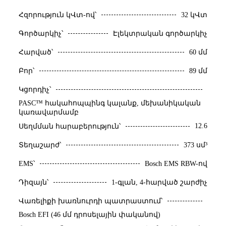
Հզորություն կՎտ-ով՝
32 կՎտ
Գործարկիչ՝
Էլեկտրական գործարկիչ
Հարված՝
60 մմ
Բոր՝
89 մմ
Կցորդիչ՝
PASC™ հակահոպպինգ կալանք, մեխանիկական
կառավարմամբ
12.6
Սեղմման հարաբերություն՝
Տեղաշարժ՝
373 սմ³
EMS՝
Bosch EMS RBW-ով
Դիզայն՝
1-գլան, 4-հարված շարժիչ
Վառելիքի խառնուրդի պատրաստում՝
Bosch EFI (46 մմ դրոսելային փականով)