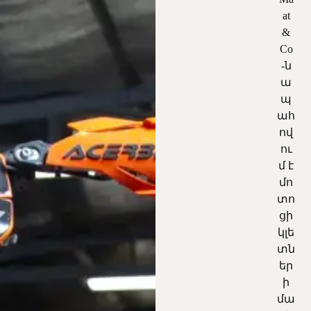
at
&
Co
-ն
ա
պ
ահ
ով
ու
մ է
մո
տո
ցի
կլե
տն
եր
ի
մա