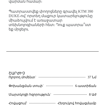
վարման համար։
Պատրաստվեք փողոցները գրավել KTM 390
DUKE-ով՝ որտեղ մաքուր կատարելությունը
միաձուլվում է առաջատար
տեխնոլոգիաների հետ։ Դուք պատրա՞ստ
եք մրցելու
ՇԱՐԺԻՉ
Ոլորող մոմենտ`
37 Նմ
Փոխանցման տուփ`
6-աստիճան
Մարտկոցի հզորություն`
8 Աժ
Հովացում՝
Հեղուկով հովացմամբ