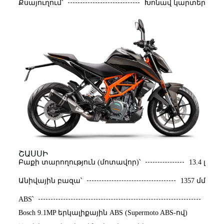
Քսայուղում՝
Խոնավ կարտեր
ՇԱՍՍԻ
Բաքի տարողություն (մոտավոր)՝
13.4 լ
Անիվային բազա՝
1357 մմ
ABS՝
Bosch 9.1MP երկալիքային ABS (Supermoto ABS-ով)