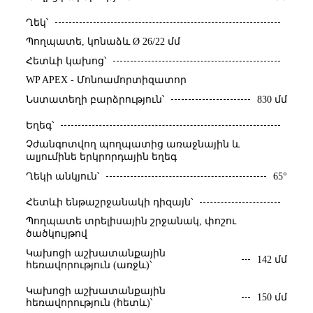
Ղեկ՝
Պողպատե, կոնաձև Ø 26/22 մմ
Հետևի կախոց՝
WP APEX - Մոնոամորտիզատոր
Նստատեղի բարձրություն՝
830 մմ
Եղեգ՝
Չժանգոտվող պողպատից առաջնային և
ալյումինե երկրորդային եղեգ
65°
Ղեկի անկյուն՝
Հետևի ենթաշրջանակի դիզայն՝
Պողպատե տրելիսային շրջանակ, փոշու
ծածկույթով
Կախոցի աշխատանքային
142 մմ
հեռավորություն (առջև)՝
Կախոցի աշխատանքային
150 մմ
հեռավորություն (հետև)՝