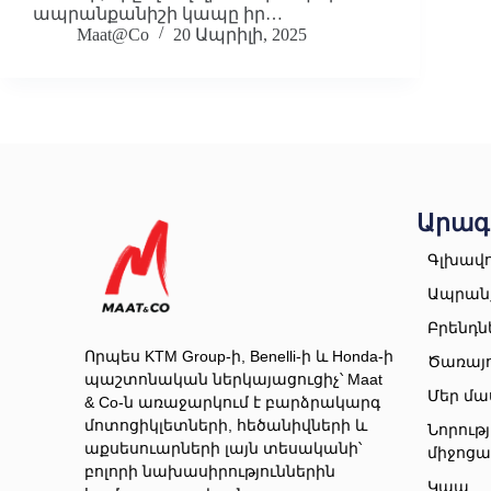
ապրանքանիշի կապը իր…
Maat@Co
20 Ապրիլի, 2025
Արագ
Գլխավ
Ապրան
Բրենդն
Որպես KTM Group-ի, Benelli-ի և Honda-ի
Ծառայո
պաշտոնական ներկայացուցիչ՝ Maat
Մեր մա
& Co-ն առաջարկում է բարձրակարգ
մոտոցիկլետների, հեծանիվների և
Նորությ
աքսեսուարների լայն տեսականի՝
միջոցա
բոլորի նախասիրություններին
Կապ